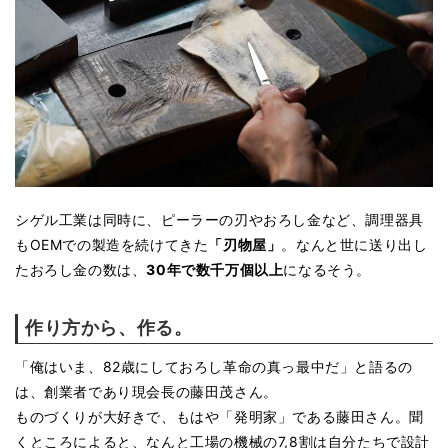
シゲル工業は同時に、ピーラーの刃やおろし金など、調理器具
もOEMでの製造を続けてきた
「刃物屋」
。なんと世に送り出し
たおろし金の数は、
30年で数千万個以上
になるそう。
作り方から、作る。
「俺はいま、82歳にしておろし革命の真っ最中だ」と語るの
は、創業者であり現会長の藤田茂さん。
ものづくりが大好きで、もはや「発明家」である藤田さん。聞
くところによると、なんと工場の機械の7,8割は自分たちで設計