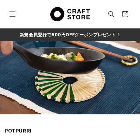
コンテ
カ
ンツに
進む
ー
ト
新規会員登録で500円OFFクーポンプレゼント！
POTPURRI