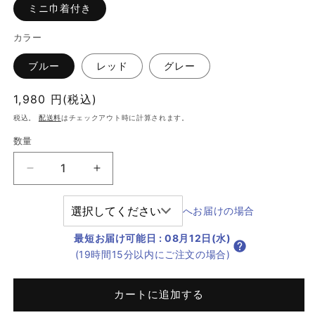
ミニ巾着付き
カラー
ブルー
レッド
グレー
通
1,980 円(税込)
常
税込。
配送料
はチェックアウト時に計算されます。
価
数量
格
炭
炭
八
八
ミ
ミ
へお届けの場合
ニ
ニ
最短お届け可能日
:
08月12日(水)
巾
巾
(19時間15分以内にご注文の場合)
着
着
付
付
き
き
カートに追加する
1
1