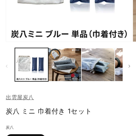
モ
ー
ダ
ル
で
メ
デ
ィ
ア
(1)
(2
出雲屋炭八
を
開
く
炭八 ミニ 巾着付き 1セット
炭八