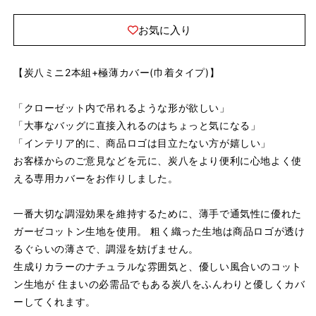
セ
セ
ッ
ッ
お気に入り
ト
ト
の
の
【炭八ミニ2本組+極薄カバー(巾着タイプ)】
数
数
量
量
「クローゼット内で吊れるような形が欲しい」
を
を
「大事なバッグに直接入れるのはちょっと気になる」
減
増
「インテリア的に、商品ロゴは目立たない方が嬉しい」
ら
や
お客様からのご意見などを元に、炭八をより便利に心地よく使
す
す
える専用カバーをお作りしました。
一番大切な調湿効果を維持するために、薄手で通気性に優れた
ガーゼコットン生地を使用。 粗く織った生地は商品ロゴが透け
るぐらいの薄さで、調湿を妨げません。
生成りカラーのナチュラルな雰囲気と、優しい風合いのコット
ン生地が 住まいの必需品でもある炭八をふんわりと優しくカバ
ーしてくれます。