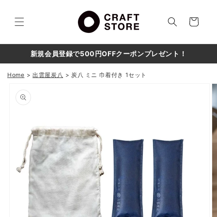
コンテ
カ
ンツに
進む
ー
ト
新規会員登録で500円OFFクーポンプレゼント！
Home
出雲屋炭八
炭八 ミニ 巾着付き 1セット
商品情
報にス
キップ