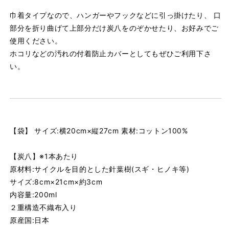
巾着タイプなので、ハンガーやフックなどに引っ掛けたり、 口
部分を折り曲げて上部分だけ炭八をのぞかせたり、お好みでご
使用ください。
ホコリなどの汚れの付着防止カバーとしてもぜひご利用下さ
い。
【袋】 サイズ:横20cm×縦27cm 素材:コットン100%
【炭八】※1本あたり
原材料:サイクルを目的とした針葉樹(スギ・ヒノキ等)
サイズ:8cm×21cm×約3cm
内容量:200ml
２重構造不織布入り
原産国:日本