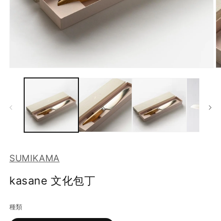
モ
ー
ダ
ル
で
メ
デ
ィ
ア
(1)
(2
SUMIKAMA
を
開
く
kasane 文化包丁
種類