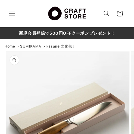
コンテ
カ
ンツに
進む
ー
ト
新規会員登録で500円OFFクーポンプレゼント！
Home
SUMIKAMA
kasane 文化包丁
商品情
報にス
キップ