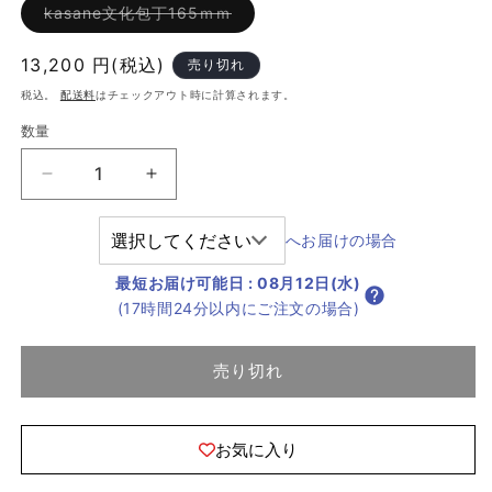
バ
kasane文化包丁165ｍｍ
リ
エ
ー
通
13,200 円(税込)
売り切れ
シ
ョ
常
税込。
配送料
はチェックアウト時に計算されます。
ン
価
は
数量
売
格
り
切
れ
kasane
kasane
て
文
文
い
る
化
化
へお届けの場合
か
販
包
包
売
最短お届け可能日
:
08月12日(水)
丁
丁
で
き
(17時間24分以内にご注文の場合)
の
の
ま
せ
数
数
ん
量
量
売り切れ
を
を
減
増
ら
や
お気に入り
す
す