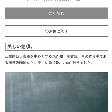
減
増
ま
せ
ら
や
ん
す
す
売り切れ
お気に入り
美しい急須。
三重県四日市市を中心とする焼き物、萬古焼。その作り手であ
る南景製陶所から、美しい急須Senchaが届きました。