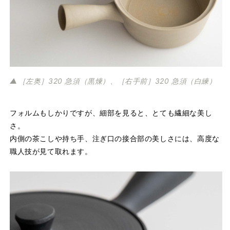
［左奥］320 急須（黒煉）、［右手前］320 急須（白練）
フォルムもしかりですが、細部を見ると、とても繊細な美し
さ。
内側の茶こしや持ち手、注ぎ口の接合部の美しさには、高度な
職人技が見て取れます。