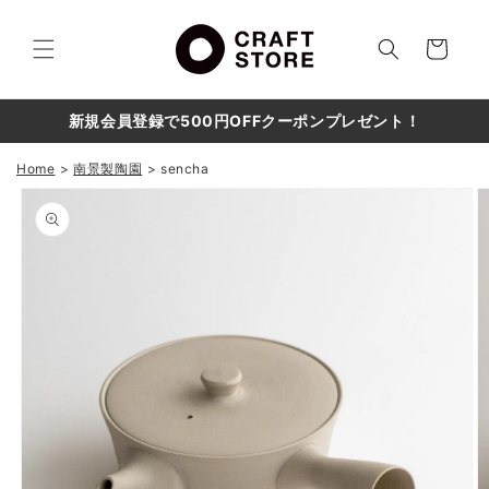
コンテ
カ
ンツに
進む
ー
ト
新規会員登録で500円OFFクーポンプレゼント！
Home
南景製陶園
sencha
商品情
報にス
キップ