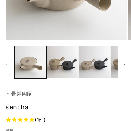
モ
ー
ダ
ル
で
メ
デ
ィ
ア
(1)
(2
南景製陶園
を
開
く
sencha
(1件)
種類