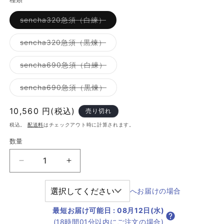
バ
sencha320急須（白練）
リ
エ
ー
バ
sencha320急須（黒煉）
シ
リ
ョ
エ
ン
ー
バ
sencha690急須（白練）
は
シ
リ
売
ョ
エ
り
ン
ー
バ
sencha690急須（黒煉）
切
は
シ
リ
れ
売
ョ
エ
て
り
ン
ー
通
10,560 円(税込)
い
売り切れ
切
は
シ
る
れ
売
ョ
常
か
税込。
配送料
はチェックアウト時に計算されます。
て
り
ン
販
い
価
切
は
売
る
数量
れ
売
で
格
か
て
り
き
販
い
切
ま
売
る
れ
sencha
sencha
せ
で
か
て
ん
き
の
の
販
い
ま
売
る
数
数
せ
で
へお届けの場合
か
ん
き
販
量
量
ま
売
最短お届け可能日
:
08月12日(水)
せ
を
を
で
ん
き
(18時間01分以内にご注文の場合)