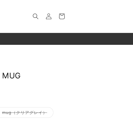
ロ
カ
グ
ー
イ
ト
ン
 MUG
バ
mug（クリアグレイ）
リ
エ
ー
シ
ョ