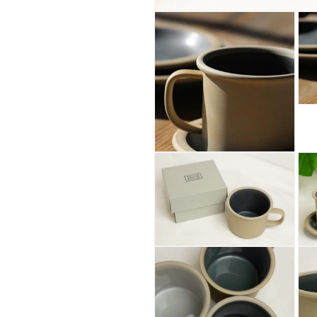
モ
ー
ダ
ル
で
メ
デ
ィ
モ
ア
ー
(1)
ダ
を
ル
開
モ
で
く
ー
メ
ダ
デ
ル
ィ
で
ア
メ
(3)
デ
を
ィ
開
モ
モ
ア
く
ー
ー
(2)
ダ
ダ
を
ル
ル
開
で
で
く
メ
メ