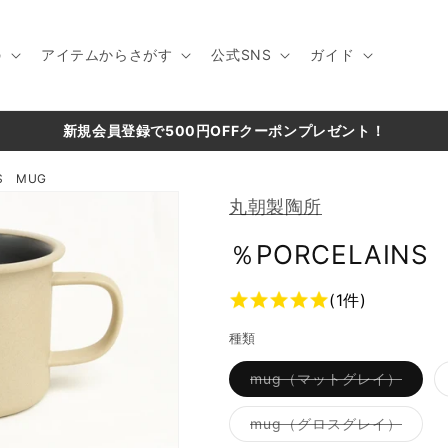
の
アイテムからさがす
公式SNS
ガイド
新規会員登録で500円OFFクーポンプレゼント！
NS MUG
丸朝製陶所
％PORCELAINS
(1件)
種類
バ
mug（マットグレイ）
リ
エ
ー
バ
mug（グロスグレイ）
シ
リ
ョ