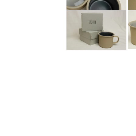
デ
デ
ィ
ィ
モ
モ
ア
ア
ー
ー
(4)
(5)
ダ
ダ
を
を
ル
ル
開
開
で
で
く
く
メ
メ
デ
デ
ィ
ィ
モ
モ
ア
ア
ー
ー
(6)
(7)
ダ
ダ
を
を
ル
ル
開
開
で
で
く
く
メ
メ
デ
デ
ィ
ィ
ア
ア
(9)
(8)
を
を
開
開
く
く