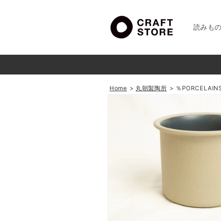
コンテ
ンツに
進む
読みも
Home
丸朝製陶所
％PORCELAI
商品情
報にス
キップ