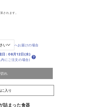
ン
は
売
計算されます。
り
切
れ
て
い
る
AINS
か
販
売
で
へお届けの場合
き
ま
せ
能日
:
08月12日(水)
ん
分以内にご注文の場合)
り切れ
気に入り
が詰まった食器