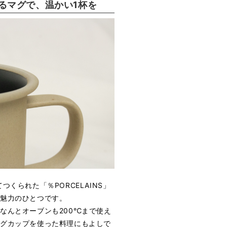
るマグで、温かい1杯を
くられた「％PORCELAINS」
も魅力のひとつです。
なんとオーブンも200℃まで使え
マグカップを使った料理にもよしで