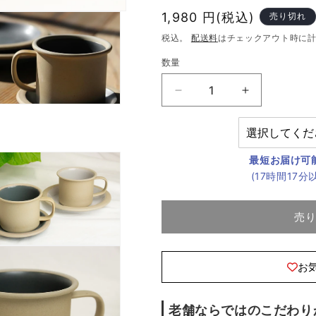
エ
ン
ー
通
1,980 円(税込)
売り切れ
は
シ
売
ョ
常
税込。
配送料
はチェックアウト時に
り
ン
切
は
価
れ
売
数量
て
り
格
い
切
る
れ
％PORCELAINS
％PORCEL
か
て
販
い
MUG
MUG
売
る
の
の
で
か
き
販
数
数
ま
売
せ
最短お届け可
で
量
量
ん
き
(17時間17
を
を
ま
せ
減
増
ん
ら
や
売
す
す
お
老舗ならではのこだわり