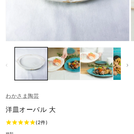
モ
ー
ダ
ル
で
メ
デ
ィ
ア
(1)
(2
わかさま陶芸
を
開
く
洋皿オーバル 大
(2件)
種類