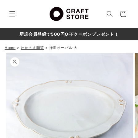
コンテ
カ
ンツに
進む
ー
ト
新規会員登録で500円OFFクーポンプレゼント！
Home
わかさま陶芸
洋皿オーバル 大
商品情
報にス
キップ