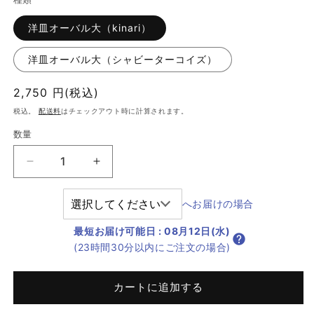
洋皿オーバル大（kinari）
洋皿オーバル大（シャビーターコイズ）
通
2,750 円(税込)
常
税込。
配送料
はチェックアウト時に計算されます。
価
数量
格
洋
洋
皿
皿
オ
オ
へお届けの場合
ー
ー
最短お届け可能日
:
08月12日(水)
バ
バ
(23時間30分以内にご注文の場合)
ル
ル
大
大
の
の
カートに追加する
数
数