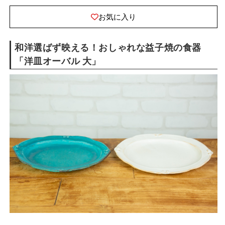
量
量
を
を
お気に入り
減
増
ら
や
和洋選ばず映える！おしゃれな益子焼の食器
す
す
「洋皿オーバル 大」