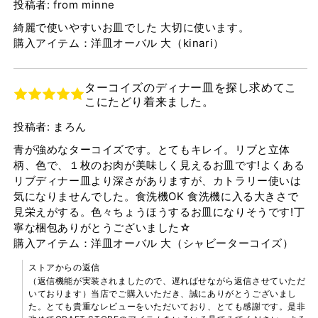
投稿者: from minne
綺麗で使いやすいお皿でした 大切に使います。
購入アイテム：洋皿オーバル 大（kinari）
ターコイズのディナー皿を探し求めてこ
こにたどり着来ました。
投稿者: まろん
青が強めなターコイズです。とてもキレイ。リブと立体
柄、色で、１枚のお肉が美味しく見えるお皿です!よくある
リブディナー皿より深さがありますが、カトラリー使いは
気になりませんでした。食洗機OK 食洗機に入る大きさで
見栄えがする。色々ちょうほうするお皿になりそうです!丁
寧な梱包ありがとうございました☆
購入アイテム：洋皿オーバル 大（シャビーターコイズ）
ストアからの返信
（返信機能が実装されましたので、遅ればせながら返信させていただ
いております）当店でご購入いただき、誠にありがとうございまし
た。とても貴重なレビューをいただいており、とても感謝です。是非